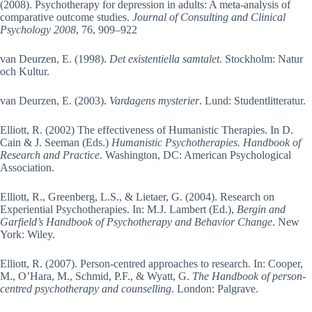
(2008). Psychotherapy for depression in adults: A meta-analysis of
comparative outcome studies.
Journal of Consulting and Clinical
Psychology 2008
, 76, 909–922
van Deurzen, E. (1998).
Det existentiella samtalet
. Stockholm: Natur
och Kultur.
van Deurzen, E. (2003).
Vardagens mysterier
. Lund: Studentlitteratur.
Elliott, R. (2002) The effectiveness of Humanistic Therapies. In D.
Cain & J. Seeman (Eds.)
Humanistic Psychotherapies. Handbook of
Research and Practice
. Washington, DC: American Psychological
Association.
Elliott, R., Greenberg, L.S., & Lietaer, G. (2004). Research on
Experiential Psychotherapies. In: M.J. Lambert (Ed.),
Bergin and
Garfield’s Handbook of Psychotherapy and Behavior Change
. New
York: Wiley.
Elliott, R. (2007). Person-centred approaches to research. In: Cooper,
M., O’Hara, M., Schmid, P.F., & Wyatt, G.
The Handbook of person-
centred psychotherapy and counselling
. London: Palgrave.