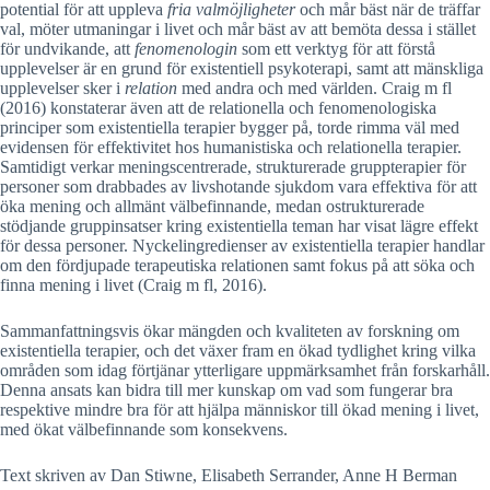
potential för att uppleva
fria valmöjligheter
och mår bäst när de träffar
val, möter utmaningar i livet och mår bäst av att bemöta dessa i stället
för undvikande, att
fenomenologin
som ett verktyg för att förstå
upplevelser är en grund för existentiell psykoterapi, samt att mänskliga
upplevelser sker i
relation
med andra och med världen. Craig m fl
(2016) konstaterar även att de relationella och fenomenologiska
principer som existentiella terapier bygger på, torde rimma väl med
evidensen för effektivitet hos humanistiska och relationella terapier.
Samtidigt verkar meningscentrerade, strukturerade gruppterapier för
personer som drabbades av livshotande sjukdom vara effektiva för att
öka mening och allmänt välbefinnande, medan ostrukturerade
stödjande gruppinsatser kring existentiella teman har visat lägre effekt
för dessa personer. Nyckelingredienser av existentiella terapier handlar
om den fördjupade terapeutiska relationen samt fokus på att söka och
finna mening i livet (Craig m fl, 2016).
Sammanfattningsvis ökar mängden och kvaliteten av forskning om
existentiella terapier, och det växer fram en ökad tydlighet kring vilka
områden som idag förtjänar ytterligare uppmärksamhet från forskarhåll.
Denna ansats kan bidra till mer kunskap om vad som fungerar bra
respektive mindre bra för att hjälpa människor till ökad mening i livet,
med ökat välbefinnande som konsekvens.
Text skriven av Dan Stiwne, Elisabeth Serrander, Anne H Berman