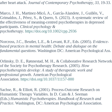
after heart attack.
Journal of Contemporary Psychotherapy, 33
, 19-33.
Marco, J. H., Martinez‐Micó, A., García‐Alandete, J., Guillén, V.,
Grimaldos, J., Pérez, S., & Quero, S. (2023). A systematic review of
the effectiveness of meaning‐centred psychotherapies in depressed
participants.
Clinical psychology &
psychotherapy
.
https://doi.org/10.1002/cpp.2936
Norcross, J.C., Beutler, L.E., & Levant, R.F., Eds. (2005).
Evidence-
based practices in mental health: Debate and dialogue on the
fundamental questions
. Washington DC: American Psychological Ass.
Orlinsky, D. E., Rønnestad, M. H., & Collaborative Research Network
of the Society for Psychotherapy Research. (2005).
How
psychotherapists develop: A study of therapeutic work and
professional growth.
American Psychological
Association.
https://doi.org/10.1037/11157-000
Sachse, R., & Elliott, R. (2001). Process-Outcome Research on
Humanistic Therapy Variables. In D. Cain & J. Seeman
(Eds.)
Humanistic Psychotherapies. Handbook of Research and
Practice
. Washington, DC: American Psychological Association.