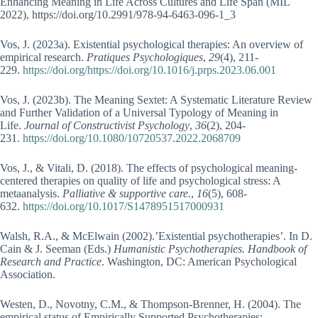
Enhancing Meaning in Life Across Cultures and Life Span (MIL
2022), https://doi.org/10.2991/978-94-6463-096-1_3
Vos, J. (2023a). Existential psychological therapies: An overview of
empirical research.
Pratiques Psychologiques
,
29
(4), 211-
229.
https://doi.org/https://doi.org/10.1016/j.prps.2023.06.001
Vos, J. (2023b). The Meaning Sextet: A Systematic Literature Review
and Further Validation of a Universal Typology of Meaning in
Life.
Journal of Constructivist Psychology
,
36
(2), 204-
231.
https://doi.org/10.1080/10720537.2022.2068709
Vos, J., & Vitali, D. (2018). The effects of psychological meaning-
centered therapies on quality of life and psychological stress: A
metaanalysis.
Palliative & supportive care.
,
16
(5), 608-
632.
https://doi.org/10.1017/S1478951517000931
Walsh, R.A., & McElwain (2002).’Existential psychotherapies’. In D.
Cain & J. Seeman (Eds.)
Humanistic Psychotherapies. Handbook of
Research and Practice
. Washington, DC: American Psychological
Association.
Westen, D., Novotny, C.M., & Thompson-Brenner, H. (2004). The
empirical status of Empirically Supported Psychotherapies: