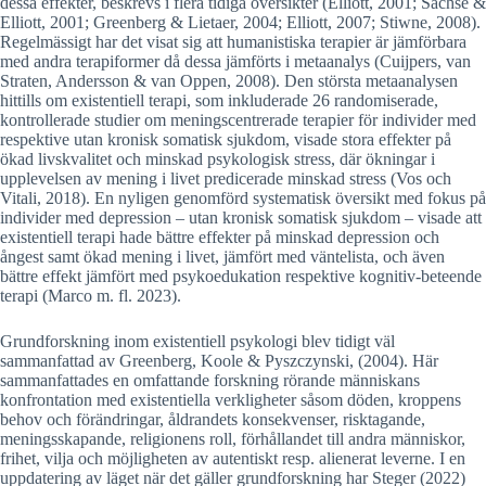
dessa effekter, beskrevs i flera tidiga översikter (Elliott, 2001; Sachse &
Elliott, 2001; Greenberg & Lietaer, 2004; Elliott, 2007; Stiwne, 2008).
Regelmässigt har det visat sig att humanistiska terapier är jämförbara
med andra terapiformer då dessa jämförts i metaanalys (Cuijpers, van
Straten, Andersson & van Oppen, 2008). Den största metaanalysen
hittills om existentiell terapi, som inkluderade 26 randomiserade,
kontrollerade studier om meningscentrerade terapier för individer med
respektive utan kronisk somatisk sjukdom, visade stora effekter på
ökad livskvalitet och minskad psykologisk stress, där ökningar i
upplevelsen av mening i livet predicerade minskad stress (Vos och
Vitali, 2018). En nyligen genomförd systematisk översikt med fokus på
individer med depression – utan kronisk somatisk sjukdom – visade att
existentiell terapi hade bättre effekter på minskad depression och
ångest samt ökad mening i livet, jämfört med väntelista, och även
bättre effekt jämfört med psykoedukation respektive kognitiv-beteende
terapi (Marco m. fl. 2023).
Grundforskning inom existentiell psykologi blev tidigt väl
sammanfattad av Greenberg, Koole & Pyszczynski, (2004). Här
sammanfattades en omfattande forskning rörande människans
konfrontation med existentiella verkligheter såsom döden, kroppens
behov och förändringar, åldrandets konsekvenser, risktagande,
meningsskapande, religionens roll, förhållandet till andra människor,
frihet, vilja och möjligheten av autentiskt resp. alienerat leverne. I en
uppdatering av läget när det gäller grundforskning har Steger (2022)