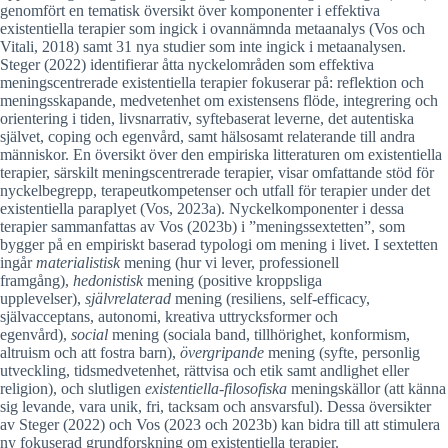
genomfört en tematisk översikt över komponenter i effektiva
existentiella terapier som ingick i ovannämnda metaanalys (Vos och
Vitali, 2018) samt 31 nya studier som inte ingick i metaanalysen.
Steger (2022) identifierar åtta nyckelområden som effektiva
meningscentrerade existentiella terapier fokuserar på: reflektion och
meningsskapande, medvetenhet om existensens flöde, integrering och
orientering i tiden, livsnarrativ, syftebaserat leverne, det autentiska
självet, coping och egenvård, samt hälsosamt relaterande till andra
människor. En översikt över den empiriska litteraturen om existentiella
terapier, särskilt meningscentrerade terapier, visar omfattande stöd för
nyckelbegrepp, terapeutkompetenser och utfall för terapier under det
existentiella paraplyet (Vos, 2023a). Nyckelkomponenter i dessa
terapier sammanfattas av Vos (2023b) i ”meningssextetten”, som
bygger på en empiriskt baserad typologi om mening i livet. I sextetten
ingår
materialistisk
mening (hur vi lever, professionell
framgång),
hedonistisk
mening (positive kroppsliga
upplevelser),
självrelaterad
mening (resiliens, self-efficacy,
självacceptans, autonomi, kreativa uttrycksformer och
egenvård),
social
mening (sociala band, tillhörighet, konformism,
altruism och att fostra barn),
övergripande
mening (syfte, personlig
utveckling, tidsmedvetenhet, rättvisa och etik samt andlighet eller
religion), och slutligen
existentiella-filosofiska
meningskällor (att känna
sig levande, vara unik, fri, tacksam och ansvarsful). Dessa översikter
av Steger (2022) och Vos (2023 och 2023b) kan bidra till att stimulera
ny fokuserad grundforskning om existentiella terapier.